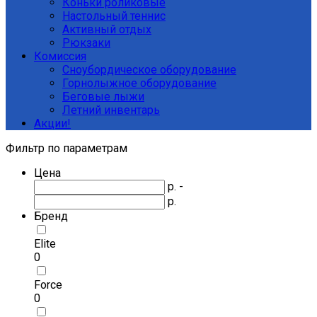
Коньки роликовые
Настольный теннис
Активный отдых
Рюкзаки
Комиссия
Сноубордическое оборудование
Горнолыжное оборудование
Беговые лыжи
Летний инвентарь
Акции!
Фильтр по параметрам
Цена
р. -
р.
Бренд
Elite
0
Force
0