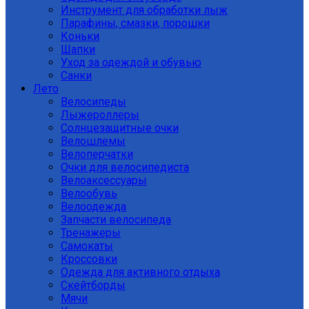
Инструмент для обработки лыж
Парафины, смазки, порошки
Коньки
Шапки
Уход за одеждой и обувью
Санки
Лето
Велосипеды
Лыжероллеры
Солнцезащитные очки
Велошлемы
Велоперчатки
Очки для велосипедиста
Велоаксессуары
Велообувь
Велоодежда
Запчасти велосипеда
Тренажеры
Самокаты
Кроссовки
Одежда для активного отдыха
Скейтборды
Мячи