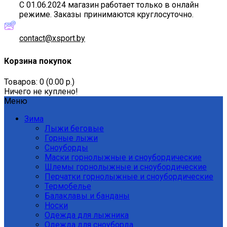
С 01.06.2024 магазин работает только в онлайн
режиме. Заказы принимаются круглосуточно.
contact@xsport.by
Корзина покупок
Товаров: 0 (0.00 р.)
Ничего не куплено!
Меню
Зима
Лыжи беговые
Горные лыжи
Сноуборды
Маски горнолыжные и сноубордические
Шлемы горнолыжные и сноубордические
Перчатки горнолыжные и сноубордические
Термобелье
Балаклавы и банданы
Носки
Одежда для лыжника
Одежда для сноуборда