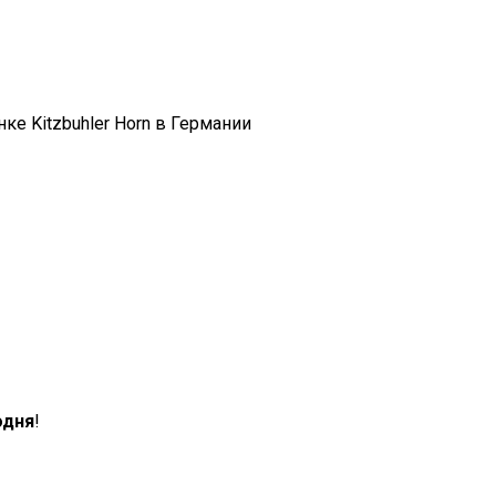
нке Kitzbuhler Horn в Германии
одня
!