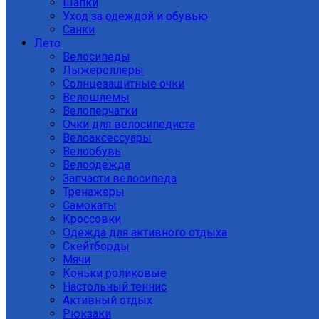
Шапки
Уход за одеждой и обувью
Санки
Лето
Велосипеды
Лыжероллеры
Солнцезащитные очки
Велошлемы
Велоперчатки
Очки для велосипедиста
Велоаксессуары
Велообувь
Велоодежда
Запчасти велосипеда
Тренажеры
Самокаты
Кроссовки
Одежда для активного отдыха
Скейтборды
Мячи
Коньки роликовые
Настольный теннис
Активный отдых
Рюкзаки