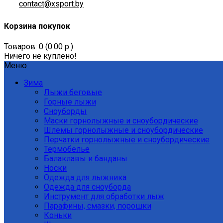
contact@xsport.by
Корзина покупок
Товаров: 0 (0.00 р.)
Ничего не куплено!
Меню
Зима
Лыжи беговые
Горные лыжи
Сноуборды
Маски горнолыжные и сноубордические
Шлемы горнолыжные и сноубордические
Перчатки горнолыжные и сноубордические
Термобелье
Балаклавы и банданы
Носки
Одежда для лыжника
Одежда для сноуборда
Инструмент для обработки лыж
Парафины, смазки, порошки
Коньки