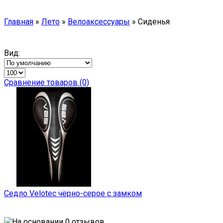
Главная
»
Лето
»
Велоаксессуары
»
Сиденья
Вид:
Сравнение товаров (0)
Седло Velotec чёрно-серое с замком