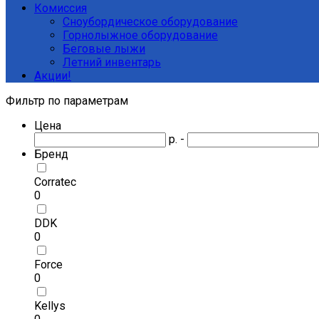
Комиссия
Сноубордическое оборудование
Горнолыжное оборудование
Беговые лыжи
Летний инвентарь
Акции!
Фильтр по параметрам
Цена
р. -
Бренд
Corratec
0
DDK
0
Force
0
Kellys