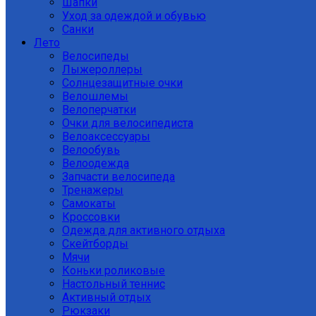
Шапки
Уход за одеждой и обувью
Санки
Лето
Велосипеды
Лыжероллеры
Солнцезащитные очки
Велошлемы
Велоперчатки
Очки для велосипедиста
Велоаксессуары
Велообувь
Велоодежда
Запчасти велосипеда
Тренажеры
Самокаты
Кроссовки
Одежда для активного отдыха
Скейтборды
Мячи
Коньки роликовые
Настольный теннис
Активный отдых
Рюкзаки