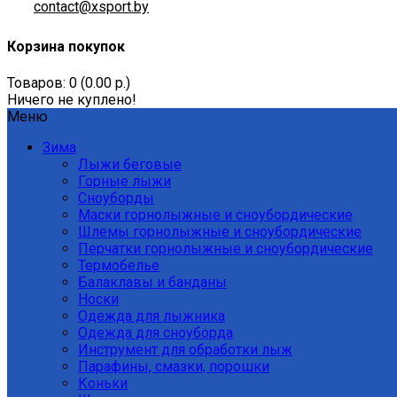
contact@xsport.by
Корзина покупок
Товаров: 0 (0.00 р.)
Ничего не куплено!
Меню
Зима
Лыжи беговые
Горные лыжи
Сноуборды
Маски горнолыжные и сноубордические
Шлемы горнолыжные и сноубордические
Перчатки горнолыжные и сноубордические
Термобелье
Балаклавы и банданы
Носки
Одежда для лыжника
Одежда для сноуборда
Инструмент для обработки лыж
Парафины, смазки, порошки
Коньки