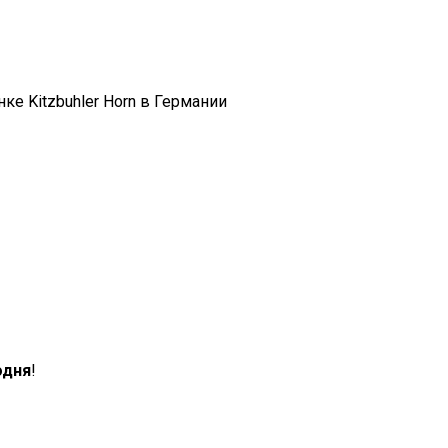
нке Kitzbuhler Horn в Германии
одня
!