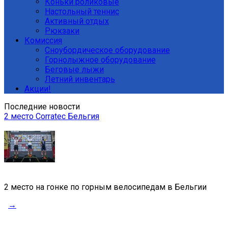
Коньки роликовые
Настольный теннис
Активный отдых
Рюкзаки
Комиссия
Сноубордическое оборудование
Горнолыжное оборудование
Беговые лыжи
Летний инвентарь
Акции!
Последние новости
2 место Corratec Бельгия
2 место на гонке по горным велосипедам в Бельгии
→