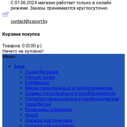
С 01.06.2024 магазин работает только в онлайн
режиме. Заказы принимаются круглосуточно.
contact@xsport.by
Корзина покупок
Товаров: 0 (0.00 р.)
Ничего не куплено!
Меню
Зима
Лыжи беговые
Горные лыжи
Сноуборды
Маски горнолыжные и сноубордические
Шлемы горнолыжные и сноубордические
Перчатки горнолыжные и сноубордические
Термобелье
Балаклавы и банданы
Носки
Одежда для лыжника
Одежда для сноуборда