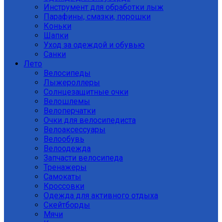
Инструмент для обработки лыж
Парафины, смазки, порошки
Коньки
Шапки
Уход за одеждой и обувью
Санки
Лето
Велосипеды
Лыжероллеры
Солнцезащитные очки
Велошлемы
Велоперчатки
Очки для велосипедиста
Велоаксессуары
Велообувь
Велоодежда
Запчасти велосипеда
Тренажеры
Самокаты
Кроссовки
Одежда для активного отдыха
Скейтборды
Мячи