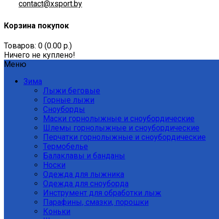
contact@xsport.by
Корзина покупок
Товаров: 0 (0.00 р.)
Ничего не куплено!
Меню
Зима
Лыжи беговые
Горные лыжи
Сноуборды
Маски горнолыжные и сноубордические
Шлемы горнолыжные и сноубордические
Перчатки горнолыжные и сноубордические
Термобелье
Балаклавы и банданы
Носки
Одежда для лыжника
Одежда для сноуборда
Инструмент для обработки лыж
Парафины, смазки, порошки
Коньки