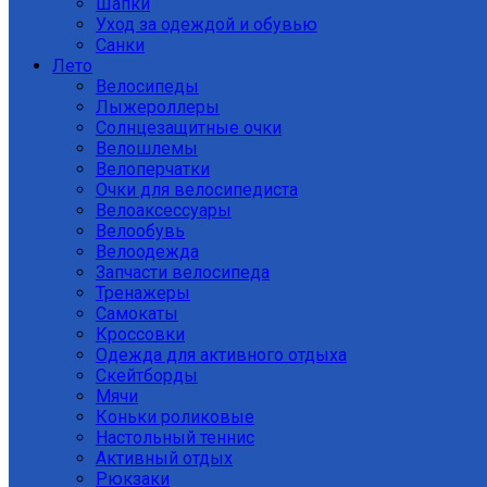
Шапки
Уход за одеждой и обувью
Санки
Лето
Велосипеды
Лыжероллеры
Солнцезащитные очки
Велошлемы
Велоперчатки
Очки для велосипедиста
Велоаксессуары
Велообувь
Велоодежда
Запчасти велосипеда
Тренажеры
Самокаты
Кроссовки
Одежда для активного отдыха
Скейтборды
Мячи
Коньки роликовые
Настольный теннис
Активный отдых
Рюкзаки