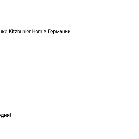
нке Kitzbuhler Horn в Германии
одня
!