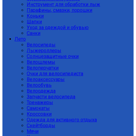
Инструмент для обработки лыж
Парафины, смазки, порошки
Коньки
Шапки
Уход за одеждой и обувью
Санки
Лето
Велосипеды
Лыжероллеры
Солнцезащитные очки
Велошлемы
Велоперчатки
Очки для велосипедиста
Велоаксессуары
Велообувь
Велоодежда
Запчасти велосипеда
Тренажеры
Самокаты
Кроссовки
Одежда для активного отдыха
Скейтборды
Мячи