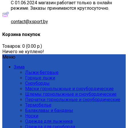
С 01.06.2024 магазин работает только в онлайн
режиме. Заказы принимаются круглосуточно.
contact@xsport.by
Корзина покупок
Товаров: 0 (0.00 р.)
Ничего не куплено!
Меню
Зима
Лыжи беговые
Горные лыжи
Сноуборды
Маски горнолыжные и сноубордические
Шлемы горнолыжные и сноубордические
Перчатки горнолыжные и сноубордические
Термобелье
Балаклавы и банданы
Носки
Одежда для лыжника
Одежда для сноуборда