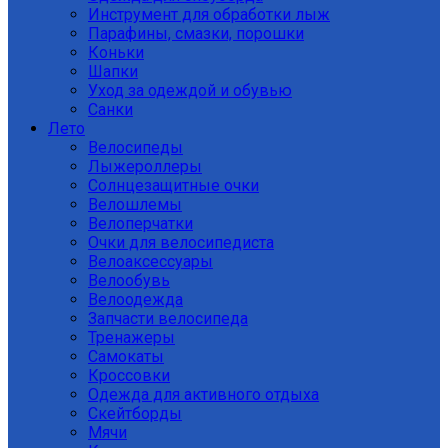
Инструмент для обработки лыж
Парафины, смазки, порошки
Коньки
Шапки
Уход за одеждой и обувью
Санки
Лето
Велосипеды
Лыжероллеры
Солнцезащитные очки
Велошлемы
Велоперчатки
Очки для велосипедиста
Велоаксессуары
Велообувь
Велоодежда
Запчасти велосипеда
Тренажеры
Самокаты
Кроссовки
Одежда для активного отдыха
Скейтборды
Мячи