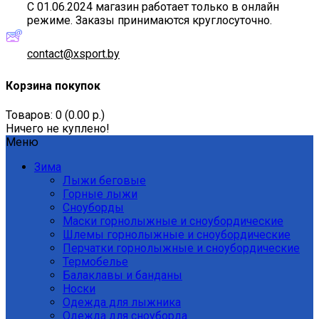
С 01.06.2024 магазин работает только в онлайн
режиме. Заказы принимаются круглосуточно.
contact@xsport.by
Корзина покупок
Товаров: 0 (0.00 р.)
Ничего не куплено!
Меню
Зима
Лыжи беговые
Горные лыжи
Сноуборды
Маски горнолыжные и сноубордические
Шлемы горнолыжные и сноубордические
Перчатки горнолыжные и сноубордические
Термобелье
Балаклавы и банданы
Носки
Одежда для лыжника
Одежда для сноуборда