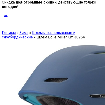
Скидка дня-
огромные скидки
, действующие только
сегодня
!
→
Главная
»
Зима
»
Шлемы горнолыжные и
сноубордические
»
Шлем Bolle Millenium 30964