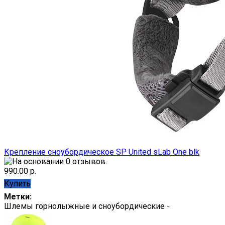
Крепление сноубордическое SP United sLab One blk
990.00 р.
Купить
Метки:
Шлемы горнолыжные и сноубордические -