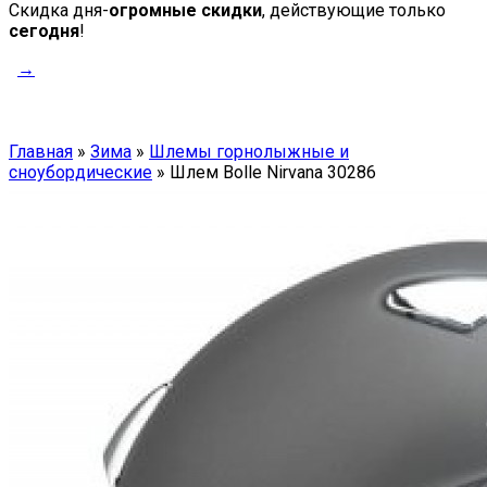
Скидка дня-
огромные скидки
, действующие только
сегодня
!
→
Главная
»
Зима
»
Шлемы горнолыжные и
сноубордические
»
Шлем Bolle Nirvana 30286