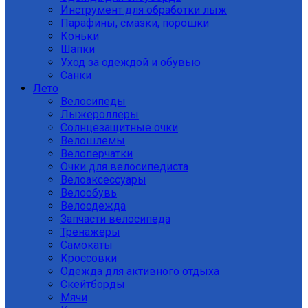
Инструмент для обработки лыж
Парафины, смазки, порошки
Коньки
Шапки
Уход за одеждой и обувью
Санки
Лето
Велосипеды
Лыжероллеры
Солнцезащитные очки
Велошлемы
Велоперчатки
Очки для велосипедиста
Велоаксессуары
Велообувь
Велоодежда
Запчасти велосипеда
Тренажеры
Самокаты
Кроссовки
Одежда для активного отдыха
Скейтборды
Мячи