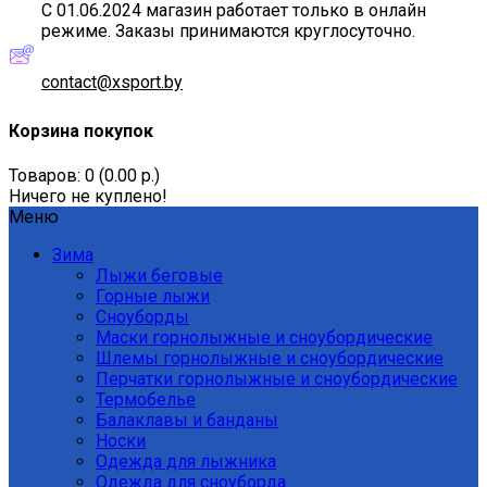
С 01.06.2024 магазин работает только в онлайн
режиме. Заказы принимаются круглосуточно.
contact@xsport.by
Корзина покупок
Товаров: 0 (0.00 р.)
Ничего не куплено!
Меню
Зима
Лыжи беговые
Горные лыжи
Сноуборды
Маски горнолыжные и сноубордические
Шлемы горнолыжные и сноубордические
Перчатки горнолыжные и сноубордические
Термобелье
Балаклавы и банданы
Носки
Одежда для лыжника
Одежда для сноуборда