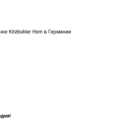
нке Kitzbuhler Horn в Германии
одня
!