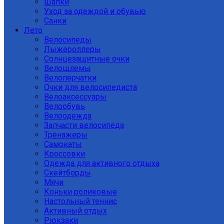
Шапки
Уход за одеждой и обувью
Санки
Лето
Велосипеды
Лыжероллеры
Солнцезащитные очки
Велошлемы
Велоперчатки
Очки для велосипедиста
Велоаксессуары
Велообувь
Велоодежда
Запчасти велосипеда
Тренажеры
Самокаты
Кроссовки
Одежда для активного отдыха
Скейтборды
Мячи
Коньки роликовые
Настольный теннис
Активный отдых
Рюкзаки