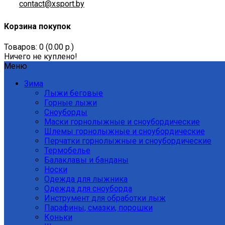
contact@xsport.by
Корзина покупок
Товаров: 0 (0.00 р.)
Ничего не куплено!
Меню
Зима
Лыжи беговые
Горные лыжи
Сноуборды
Маски горнолыжные и сноубордические
Шлемы горнолыжные и сноубордические
Перчатки горнолыжные и сноубордические
Термобелье
Балаклавы и банданы
Носки
Одежда для лыжника
Одежда для сноуборда
Инструмент для обработки лыж
Парафины, смазки, порошки
Коньки