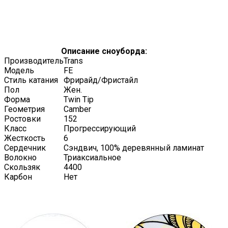
Описание сноуборда:
Производитель
Trans
Модель
FE
Стиль катания
Фрирайд/Фристайл
Пол
Жен.
Форма
Twin Tip
Геометрия
Camber
Ростовки
152
Класс
Прогрессирующий
Жесткость
6
Сердечник
Сэндвич, 100% деревянный ламинат
Волокно
Триаксиальное
Скользяк
4400
Карбон
Нет