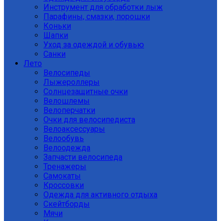
Инструмент для обработки лыж
Парафины, смазки, порошки
Коньки
Шапки
Уход за одеждой и обувью
Санки
Лето
Велосипеды
Лыжероллеры
Солнцезащитные очки
Велошлемы
Велоперчатки
Очки для велосипедиста
Велоаксессуары
Велообувь
Велоодежда
Запчасти велосипеда
Тренажеры
Самокаты
Кроссовки
Одежда для активного отдыха
Скейтборды
Мячи