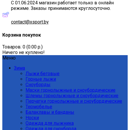
С 01.06.2024 магазин работает только в онлайн
режиме. Заказы принимаются круглосуточно.
contact@xsport.by
Корзина покупок
Товаров: 0 (0.00 р.)
Ничего не куплено!
Меню
Зима
Лыжи беговые
Горные лыжи
Сноуборды
Маски горнолыжные и сноубордические
Шлемы горнолыжные и сноубордические
Перчатки горнолыжные и сноубордические
Термобелье
Балаклавы и банданы
Носки
Одежда для лыжника
Одежда для сноуборда