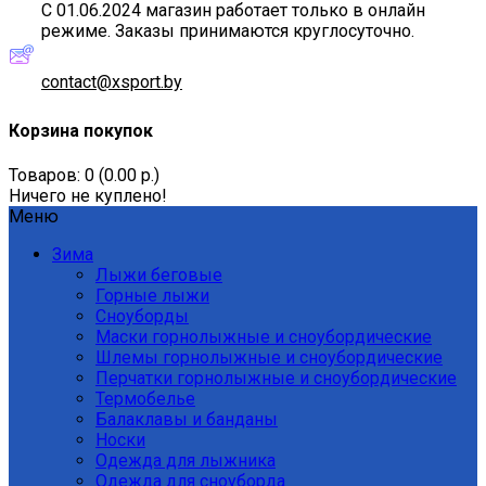
С 01.06.2024 магазин работает только в онлайн
режиме. Заказы принимаются круглосуточно.
contact@xsport.by
Корзина покупок
Товаров: 0 (0.00 р.)
Ничего не куплено!
Меню
Зима
Лыжи беговые
Горные лыжи
Сноуборды
Маски горнолыжные и сноубордические
Шлемы горнолыжные и сноубордические
Перчатки горнолыжные и сноубордические
Термобелье
Балаклавы и банданы
Носки
Одежда для лыжника
Одежда для сноуборда