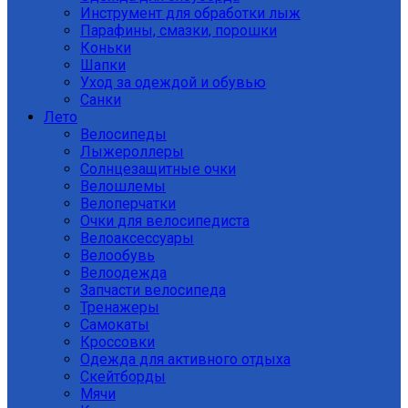
Инструмент для обработки лыж
Парафины, смазки, порошки
Коньки
Шапки
Уход за одеждой и обувью
Санки
Лето
Велосипеды
Лыжероллеры
Солнцезащитные очки
Велошлемы
Велоперчатки
Очки для велосипедиста
Велоаксессуары
Велообувь
Велоодежда
Запчасти велосипеда
Тренажеры
Самокаты
Кроссовки
Одежда для активного отдыха
Скейтборды
Мячи