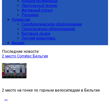
Коньки роликовые
Настольный теннис
Активный отдых
Рюкзаки
Комиссия
Сноубордическое оборудование
Горнолыжное оборудование
Беговые лыжи
Летний инвентарь
Акции!
Последние новости
2 место Corratec Бельгия
2 место на гонке по горным велосипедам в Бельгии
→