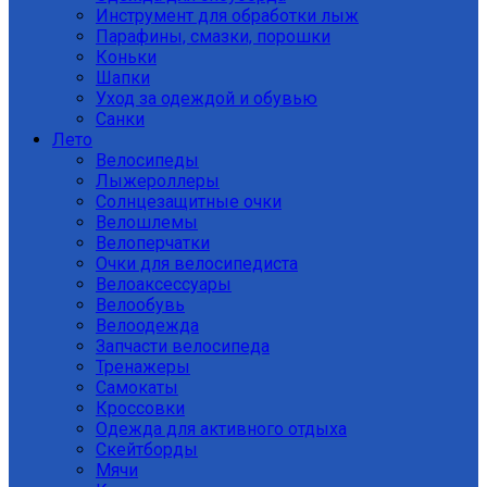
Инструмент для обработки лыж
Парафины, смазки, порошки
Коньки
Шапки
Уход за одеждой и обувью
Санки
Лето
Велосипеды
Лыжероллеры
Солнцезащитные очки
Велошлемы
Велоперчатки
Очки для велосипедиста
Велоаксессуары
Велообувь
Велоодежда
Запчасти велосипеда
Тренажеры
Самокаты
Кроссовки
Одежда для активного отдыха
Скейтборды
Мячи