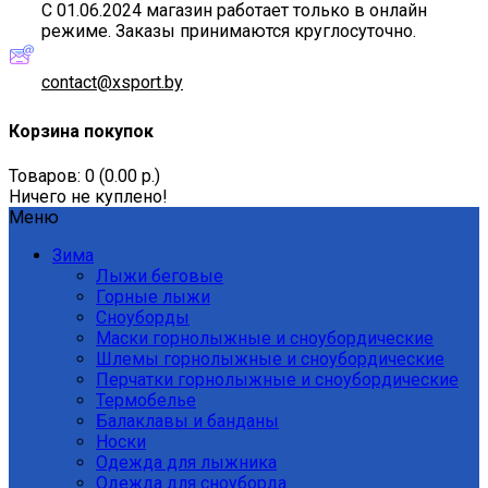
С 01.06.2024 магазин работает только в онлайн
режиме. Заказы принимаются круглосуточно.
contact@xsport.by
Корзина покупок
Товаров: 0 (0.00 р.)
Ничего не куплено!
Меню
Зима
Лыжи беговые
Горные лыжи
Сноуборды
Маски горнолыжные и сноубордические
Шлемы горнолыжные и сноубордические
Перчатки горнолыжные и сноубордические
Термобелье
Балаклавы и банданы
Носки
Одежда для лыжника
Одежда для сноуборда